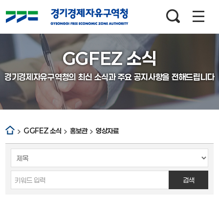
검색창
열기
GGFEZ 소식
경기경제자유구역청의 최신 소식과 주요 공지사항을 전해드립니다
GGFEZ 소식
홍보관
영상자료
게시판
게시글의
검색
분야,
검색
제목으로
검색하세요.