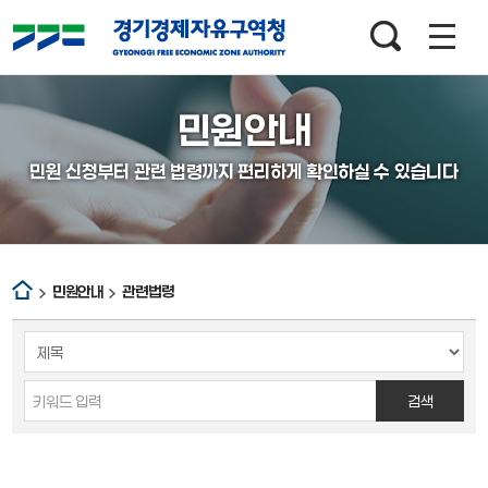
검색창
열기
민원안내
민원 신청부터 관련 법령까지 편리하게 확인하실 수 있습니다
민원안내
관련법령
게시판
게시글의
검색
분야,
검색
제목으로
검색하세요.