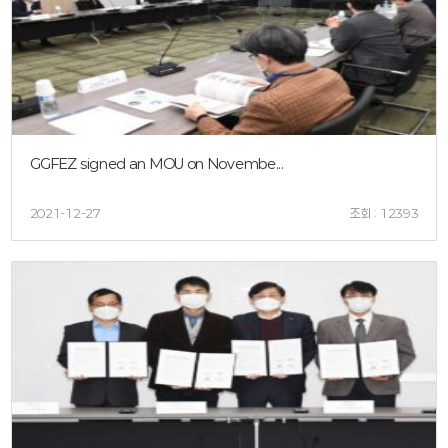
GGFEZ signed an MOU on Novembe...
2021-12-27
조회 : 12393