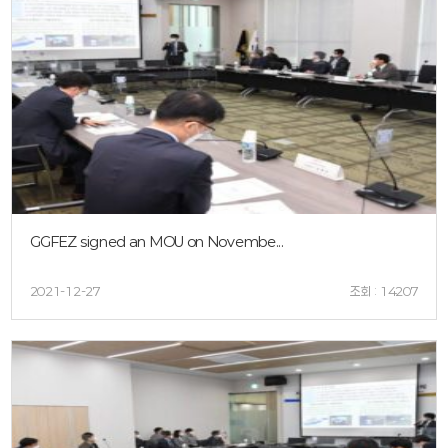
GGFEZ signed an MOU on Novembe...
2021-12-27
조회 : 14207