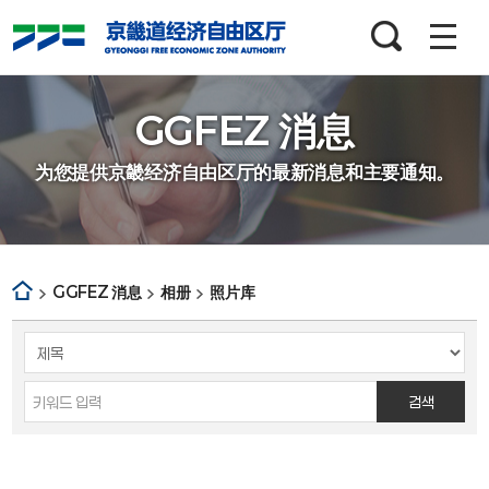
검색창
열기
GGFEZ 消息
为您提供京畿经济自由区厅的最新消息和主要通知。
GGFEZ 消息
相册
照片库
게시판
게시글의
검색
분야,
검색
제목으로
검색하세요.