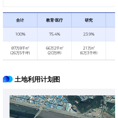
合计
教育·医疗
研究
100%
75.4%
23.9%
87万8千㎡
66万2千㎡
21万㎡
(26万5千坪)
(20万坪)
(6万3千坪)
土地利用计划图