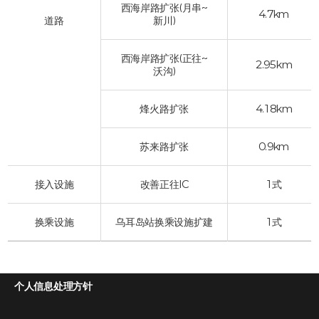
西海岸路扩张(月串~
4.7km
道路
新川)
西海岸路扩张(正往~
2.95km
沃沟)
烽火路扩张
4.18km
苏来路扩张
0.9km
接入设施
改善正往IC
1式
换乘设施
乌耳岛站换乘设施扩建
1式
个人信息处理方针