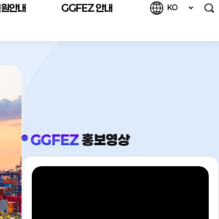
민원안내
GGFEZ 안내
KO
검
열
GGFEZ
홍보영상