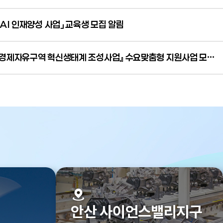
 AI 인재양성 사업」 교육생 모집 알림
·자동차·기계
('26년0121)경기경제청, 대만서 제약설비
기업 CVC테크놀로지스와 투자협약 체결
기경제자유구역 혁신생태계 조성사업』 수요맞춤형 지원사업 모집
더보기
더보기
2026-01-21
안산 사이언스밸리지구