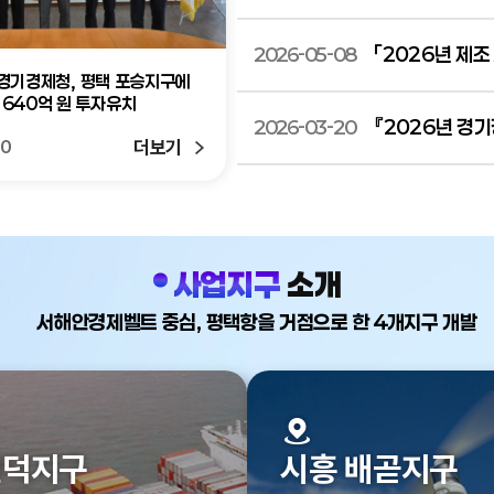
「2026년 제조
2026-05-08
5.)경기경제청, 평택 포승지구에
('26. 4.1)경기경제청, 반도체
 640억 원 투자유치
외국기업 대상 투자설명회 개최
『2026년 경
2026-03-20
더보기
20
2026-04-20
공고
사업지구
소개
서해안경제벨트 중심, 평택항을 거점으로 한 4개지구 개발
현덕지구
시흥 배곧지구