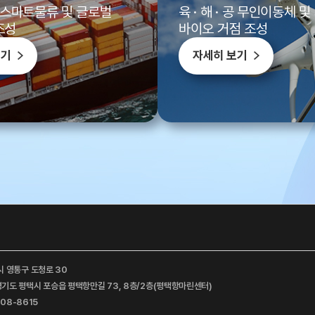
 스마트물류 및 글로벌
육 · 해 · 공 무인이동체 
조성
바이오 거점 조성
보기
자세히 보기
시 영통구 도청로 30
 경기도 평택시 포승읍 평택항만길 73, 8층/2층(평택항마린센터)
008-8615