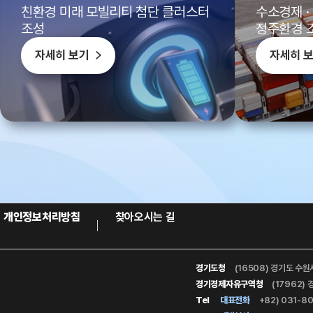
친환경 미래 모빌리티 첨단 클러스터
수소경제 ·
조성
정주환경 
자세히 보기
자세히 
개인정보처리방침
찾아오시는 길
경기도청
(16508) 경기도 수원
경기경제자유구역청
(17962)
Tel
대표전화
+82) 031-8