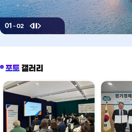
01
-
02
이전
다음
정지
포토
갤러리